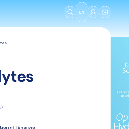
EN
ytes
lytes
s)
tion
 et l'
énergie