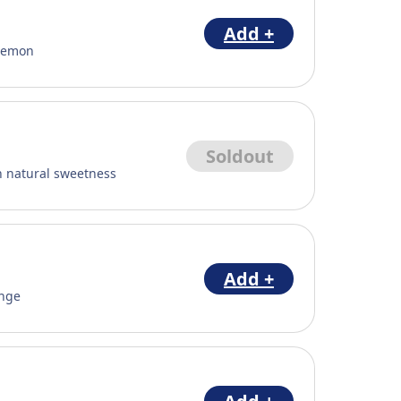
Add +
 lemon
Soldout
h natural sweetness
Add +
ange