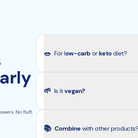
🥗
s
For l
ow-carb
 or 
keto
 diet?
arly
Clearly Electrolytes is suitable for everyon
or keto diet. The formula is low in carbohy
🌱
Is it 
vegan?
habits. This way, you can maintain your el
unwanted ingredients.
ers. No fluff, 
Yes, Clearly Electrolytes is vegan and veg
purely plant-based and mineral ingredients
📚
Combine
 with other products
citrate, magnesium malate, natural flavors