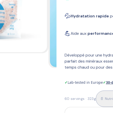
💦
Hydratation rapide
 p
💪
Aide aux 
performance
Développé pour une hydrat
parfait des minéraux essent
temps chaud ou pour des 
✓
Lab-tested in Europe
✓
30-
60 servings · 323g
📄 Nutr