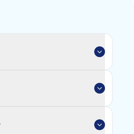
e, not just for those following a low-carb 
drates and fits into a wide range of eating 
ectrolyte levels without adding any 
etarian friendly. Our product is made from 
, including Himalaya salt, potassium 
?
, citric acid, and Reb-m. We ensure there 