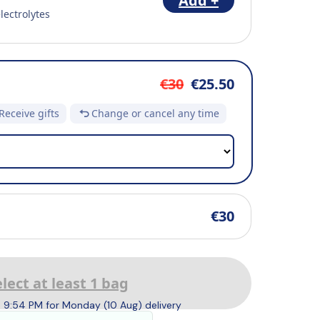
Add +
electrolytes
€30
€25.50
Receive gifts
Change or cancel any time
€30
lect at least 1 bag
 9:54 PM for Monday (10 Aug) delivery