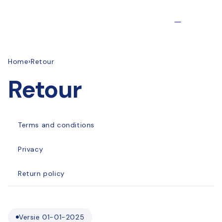
et
passer
Produits
au
FR
contenu
›
Home
Retour
Retour
Terms and conditions
Privacy
Return policy
Versie 01-01-2025