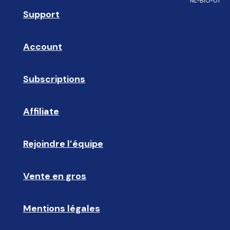
NL-BIO-01
Support
❓ 
Account
👤
Subscriptions
🔄
Affiliate
☝🏼
Rejoindre l’équipe
🩵
Vente en gros
🤝🏻 
Mentions légales
📝