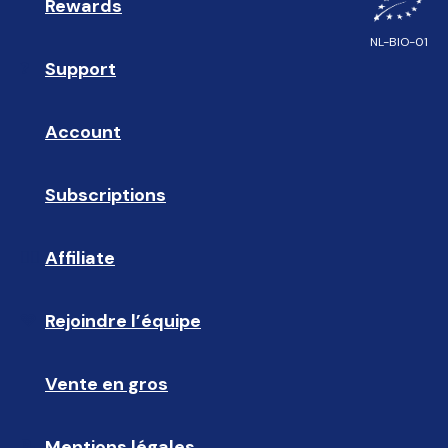
Rewards
🎁
NL-BIO-01
Support
❓ 
Account
👤
Subscriptions
🔄
Affiliate
☝🏼
Rejoindre l’équipe
🩵
Vente en gros
🤝🏻 
Mentions légales
📝