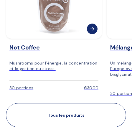
Not Coffee
Mélang
Mushrooms pour l’énergie, la concentration
Un mélang
et la gestion du stress.
Europe ave
bisglycina
30 portions
€30.00
30 portion
Tous les produits