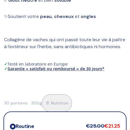
✅
Goût neutre
 et bien 
soluble
✨
Soutient votre 
peau, cheveux
 et 
ongles
Collagène de vaches qui ont passé toute leur vie à paître 
à l'extérieur sur l'herbe, sans antibiotiques ni hormones.
✓
Testé en laboratoire en Europe
✓
Garantie « satisfait ou remboursé » de 30 jours*
30 portions · 300g
📄 Nutrition
€25.00
€21.25
Routine