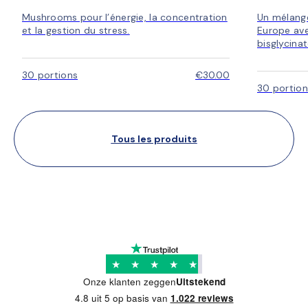
Mushrooms pour l’énergie, la concentration
Un mélang
et la gestion du stress.
Europe ave
bisglycina
30 portions
€30.00
30 portion
Tous les produits
★
★
★
★
★
Onze klanten zeggen
Uitstekend
4.8 uit 5 op basis van
1.022 reviews