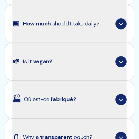
hours after the ingestion.
Clearly Fish Collagen is neutral in taste and 
dissolves well.
📅
How much
 should I take daily?
We recommend taking one scoop of 10g of 
collagen peptides daily. Always consult a 
🌱
Is it 
vegan?
physician or nutritionist for personal advice.
Clearly Fish Collagen is derived from fish and is 
therefore not suitable for vegetarians and vegans.
🏭
Où est-ce 
fabriqué?
Final production always takes place in the 
Netherlands, so we stay in full control of quality 
🫙
Why a 
transparent
 pouch?