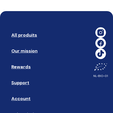
All produits
➡️ 
Our mission
🥇
Rewards
🎁
NL-BIO-01
Support
❓ 
Account
👤