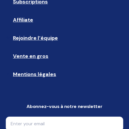
Subscriptions
🔄
Affiliate
☝🏼
Rejoindre l’équipe
🩵
Vente en gros
🤝🏻 
Mentions légales
📝
Abonnez-vous à notre newsletter
Email