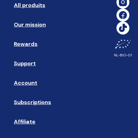
All produits
➡️ 
Our mission
🥇
Rewards
🎁
NL-BIO-01
Support
❓ 
Account
👤
Subscriptions
🔄
Affiliate
☝🏼