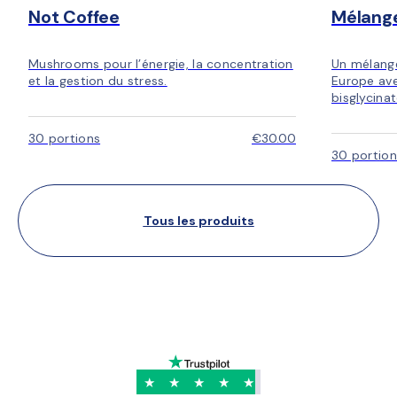
Not Coffee
Mélang
Mushrooms pour l’énergie, la concentration
Un mélang
et la gestion du stress.
Europe ave
bisglycina
30 portions
€30.00
30 portion
Tous les produits
★
★
★
★
★